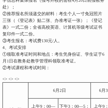
学信息科集体报名（报考外校的需在4月20日前报教务
处）；
②推荐报名所须递交的材料：考生个人一寸免冠照片
三张（《登记表》贴二张、办准考证一张）；《登记
表》一式二份；全省高校英语、计算机等级考试证书
复印件一式二份。
③考生报名：考试费130元/人。
4、考试安排
①领取准考证时间和地点：考生凭身份证、学生证于6
月1日在教务处教学管理科领取准考证。
②考试课程和考试时间：
<> <> <>
6月2日
6月
上午9：00—
下午3：00—5：
上午9：