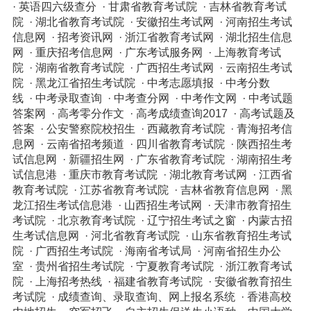
·
英语四六级查分
·
甘肃省教育考试院
·
吉林省教育考试
院
·
湖北省教育考试院
·
安徽招生考试网
·
河南招生考试
信息网
·
招考资讯网
·
浙江省教育考试网
·
湖北招生信息
网
·
重庆招考信息网
·
广东考试服务网
·
上海教育考试
院
·
湖南省教育考试院
·
广西招生考试网
·
云南招生考试
院
·
黑龙江省招生考试院
·
中考志愿填报
·
中考分数
线
·
中考录取查询
·
中考查分网
·
中考作文网
·
中考试题
答案网
·
高考零分作文
·
高考成绩查询2017
·
高考试题及
答案
·
公安警察院校招生
·
西藏教育考试院
·
青海招考信
息网
·
云南省招考频道
·
四川省教育考试院
·
陕西招生考
试信息网
·
新疆招生网
·
广东省教育考试院
·
湖南招生考
试信息港
·
重庆市教育考试院
·
湖北教育考试网
·
江西省
教育考试院
·
江苏省教育考试院
·
吉林省教育信息网
·
黑
龙江招生考试信息港
·
山西招生考试网
·
天津市教育招生
考试院
·
北京教育考试院
·
辽宁招生考试之窗
·
内蒙古招
生考试信息网
·
河北省教育考试院
·
山东省教育招生考试
院
·
广西招生考试院
·
海南省考试局
·
河南省招生办公
室
·
贵州省招生考试院
·
宁夏教育考试院
·
浙江教育考试
院
·
上海招考热线
·
福建省教育考试院
·
安徽省教育招生
考试院
·
成绩查询、录取查询、网上报名系统
·
香港高校