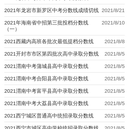
2021年龙岩市新罗区中考分数线成绩切线
2021/8/21
2021年海南省中招第三批投档分数线
2021/8/10
（一）
2021西藏内高班各批次最低提档分数线
2021/8/8
2021开封市市区第四批次高中录取分数线
2021/8/5
2021渭南中考蒲城县高中录取分数线
2021/8/5
2021渭南中考合阳县高中录取分数线
2021/8/5
2021渭南中考富平县高中录取分数线
2021/8/5
2021渭南中考大荔县高中录取分数线
2021/8/5
2021西宁城区普通高中统招录取分数线
2021/8/5
2021西宁市城区高中学校统招录取分数线
2021/8/5