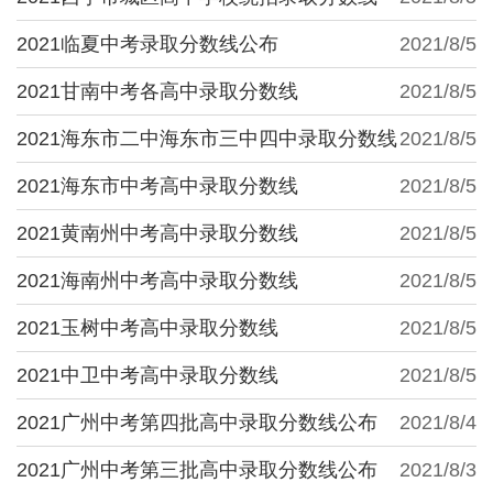
2021临夏中考录取分数线公布
2021/8/5
2021甘南中考各高中录取分数线
2021/8/5
2021海东市二中海东市三中四中录取分数线
2021/8/5
2021海东市中考高中录取分数线
2021/8/5
2021黄南州中考高中录取分数线
2021/8/5
2021海南州中考高中录取分数线
2021/8/5
2021玉树中考高中录取分数线
2021/8/5
2021中卫中考高中录取分数线
2021/8/5
2021广州中考第四批高中录取分数线公布
2021/8/4
2021广州中考第三批高中录取分数线公布
2021/8/3