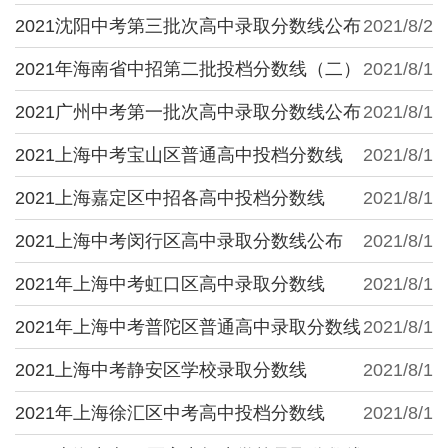
2021沈阳中考第三批次高中录取分数线公布
2021/8/2
2021年海南省中招第二批投档分数线（二）
2021/8/1
2021广州中考第一批次高中录取分数线公布
2021/8/1
2021上海中考宝山区普通高中投档分数线
2021/8/1
2021上海嘉定区中招各高中投档分数线
2021/8/1
2021上海中考闵行区高中录取分数线公布
2021/8/1
2021年上海中考虹口区高中录取分数线
2021/8/1
2021年上海中考普陀区普通高中录取分数线
2021/8/1
2021上海中考静安区学校录取分数线
2021/8/1
2021年上海徐汇区中考高中投档分数线
2021/8/1