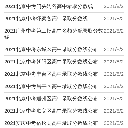
2021北京中考门头沟各高中录取分数线
2021/8/2
2021北京中考怀柔各高中录取分数线
2021/8/2
2021广州中考第二批高中名额分配录取分数
2021/8/2
线
2021北京中考东城区高中录取分数线公布
2021/8/2
2021北京中考朝阳区高中录取分数线公布
2021/8/2
2021北京中考丰台区高中录取分数线公布
2021/8/2
2021北京中考昌平区高中录取分数线公布
2021/8/2
2021北京中考通州区高中录取分数线公布
2021/8/2
2021北京中考顺义区高中录取分数线公布
2021/8/2
2021安庆中考宿松县高中录取分数线公布
2021/8/2