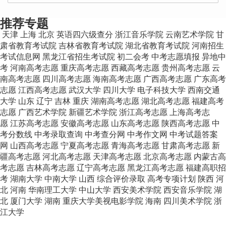
个文章/页
推荐专题
天津
上海
北京
英语四六级查分
浙江音乐学院
云南艺术学院
甘
肃省教育考试院
吉林省教育考试院
湖北省教育考试院
河南招生
考试信息网
黑龙江省招生考试院
初二会考
中考志愿填报
异地中
考
河南高考志愿
重庆高考志愿
西藏高考志愿
贵州高考志愿
云
南高考志愿
四川高考志愿
海南高考志愿
广西高考志愿
广东高考
志愿
江西高考志愿
武汉大学
四川大学
电子科技大学
西南交通
大学
山东
辽宁
吉林
重庆
湖南高考志愿
湖北高考志愿
福建高考
志愿
广西艺术学院
新疆艺术学院
浙江高考志愿
上海高考志
愿
江苏高考志愿
安徽高考志愿
山东高考志愿
陕西高考志愿
中
考分数线
中考录取查询
中考查分网
中考作文网
中考试题答案
网
山西高考志愿
宁夏高考志愿
青海高考志愿
甘肃高考志愿
新
疆高考志愿
河北高考志愿
天津高考志愿
北京高考志愿
内蒙古高
考志愿
吉林高考志愿
辽宁高考志愿
黑龙江高考志愿
福建高职招
考
湖南大学
中南大学
山西
综合评价录取
高考专项计划
陕西
河
北
河南
华南理工大学
中山大学
西安美术学院
西安音乐学院
湖
北
厦门大学
湖南
重庆大学美视电影学院
海南
四川美术学院
浙
江大学