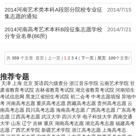
2014河南艺术类本科A段部分院校专业征
2014/7/15
集志愿的通知
2014河南高考艺术本科B段征集志愿学校
2014/7/21
分专业名单(86所)
共
359
个文章 首页 | 上一页 |
1
2
3
4
|
下一页
|
尾页
100
个文章/
页
推荐专题
天津
上海
北京
英语四六级查分
浙江音乐学院
云南艺术学院
甘
肃省教育考试院
吉林省教育考试院
湖北省教育考试院
河南招生
考试信息网
黑龙江省招生考试院
初二会考
中考志愿填报
异地中
考
河南高考志愿
重庆高考志愿
西藏高考志愿
贵州高考志愿
云
南高考志愿
四川高考志愿
海南高考志愿
广西高考志愿
广东高考
志愿
江西高考志愿
武汉大学
四川大学
电子科技大学
西南交通
大学
山东
辽宁
吉林
重庆
湖南高考志愿
湖北高考志愿
福建高考
志愿
广西艺术学院
新疆艺术学院
浙江高考志愿
上海高考志