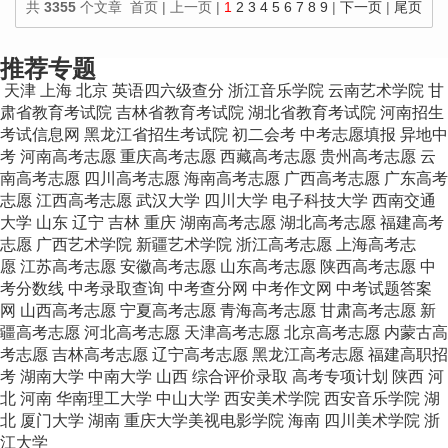
共
3355
个文章 首页 | 上一页 |
1
2
3
4
5
6
7
8
9
|
下一页
|
尾页
100
个文章/页
推荐专题
天津
上海
北京
英语四六级查分
浙江音乐学院
云南艺术学院
甘
肃省教育考试院
吉林省教育考试院
湖北省教育考试院
河南招生
考试信息网
黑龙江省招生考试院
初二会考
中考志愿填报
异地中
考
河南高考志愿
重庆高考志愿
西藏高考志愿
贵州高考志愿
云
南高考志愿
四川高考志愿
海南高考志愿
广西高考志愿
广东高考
志愿
江西高考志愿
武汉大学
四川大学
电子科技大学
西南交通
大学
山东
辽宁
吉林
重庆
湖南高考志愿
湖北高考志愿
福建高考
志愿
广西艺术学院
新疆艺术学院
浙江高考志愿
上海高考志
愿
江苏高考志愿
安徽高考志愿
山东高考志愿
陕西高考志愿
中
考分数线
中考录取查询
中考查分网
中考作文网
中考试题答案
网
山西高考志愿
宁夏高考志愿
青海高考志愿
甘肃高考志愿
新
疆高考志愿
河北高考志愿
天津高考志愿
北京高考志愿
内蒙古高
考志愿
吉林高考志愿
辽宁高考志愿
黑龙江高考志愿
福建高职招
考
湖南大学
中南大学
山西
综合评价录取
高考专项计划
陕西
河
北
河南
华南理工大学
中山大学
西安美术学院
西安音乐学院
湖
北
厦门大学
湖南
重庆大学美视电影学院
海南
四川美术学院
浙
江大学