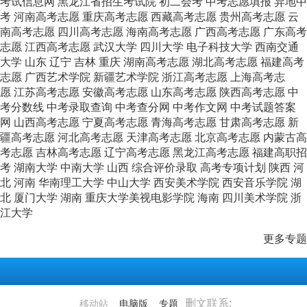
考试信息网
黑龙江省招生考试院
初二会考
中考志愿填报
异地中
考
河南高考志愿
重庆高考志愿
西藏高考志愿
贵州高考志愿
云
南高考志愿
四川高考志愿
海南高考志愿
广西高考志愿
广东高考
志愿
江西高考志愿
武汉大学
四川大学
电子科技大学
西南交通
大学
山东
辽宁
吉林
重庆
湖南高考志愿
湖北高考志愿
福建高考
志愿
广西艺术学院
新疆艺术学院
浙江高考志愿
上海高考志
愿
江苏高考志愿
安徽高考志愿
山东高考志愿
陕西高考志愿
中
考分数线
中考录取查询
中考查分网
中考作文网
中考试题答案
网
山西高考志愿
宁夏高考志愿
青海高考志愿
甘肃高考志愿
新
疆高考志愿
河北高考志愿
天津高考志愿
北京高考志愿
内蒙古高
考志愿
吉林高考志愿
辽宁高考志愿
黑龙江高考志愿
福建高职招
考
湖南大学
中南大学
山西
综合评价录取
高考专项计划
陕西
河
北
河南
华南理工大学
中山大学
西安美术学院
西安音乐学院
湖
北
厦门大学
湖南
重庆大学美视电影学院
海南
四川美术学院
浙
江大学
更多专题
删文联系:
移动站
电脑版
专题