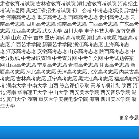
肃省教育考试院
吉林省教育考试院
湖北省教育考试院
河南招生
考试信息网
黑龙江省招生考试院
初二会考
中考志愿填报
异地中
考
河南高考志愿
重庆高考志愿
西藏高考志愿
贵州高考志愿
云
南高考志愿
四川高考志愿
海南高考志愿
广西高考志愿
广东高考
志愿
江西高考志愿
武汉大学
四川大学
电子科技大学
西南交通
大学
山东
辽宁
吉林
重庆
湖南高考志愿
湖北高考志愿
福建高考
志愿
广西艺术学院
新疆艺术学院
浙江高考志愿
上海高考志
愿
江苏高考志愿
安徽高考志愿
山东高考志愿
陕西高考志愿
中
考分数线
中考录取查询
中考查分网
中考作文网
中考试题答案
网
山西高考志愿
宁夏高考志愿
青海高考志愿
甘肃高考志愿
新
疆高考志愿
河北高考志愿
天津高考志愿
北京高考志愿
内蒙古高
考志愿
吉林高考志愿
辽宁高考志愿
黑龙江高考志愿
福建高职招
考
湖南大学
中南大学
山西
综合评价录取
高考专项计划
陕西
河
北
河南
华南理工大学
中山大学
西安美术学院
西安音乐学院
湖
北
厦门大学
湖南
重庆大学美视电影学院
海南
四川美术学院
浙
江大学
更多专题