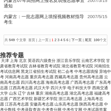
内蒙古07年高招网上报名及填报志愿事宜
2007/3/15
通知
内蒙古：一批志愿网上填报视频教材指导
2007/5/15
考生
共
549
个文章 首页 | 上一页 |
1
2
3
4
5
6
|
下一页
|
尾页
100
个文
章/页
推荐专题
天津
上海
北京
英语四六级查分
浙江音乐学院
云南艺术学院
甘
肃省教育考试院
吉林省教育考试院
湖北省教育考试院
河南招生
考试信息网
黑龙江省招生考试院
初二会考
中考志愿填报
异地中
考
河南高考志愿
重庆高考志愿
西藏高考志愿
贵州高考志愿
云
南高考志愿
四川高考志愿
海南高考志愿
广西高考志愿
广东高考
志愿
江西高考志愿
武汉大学
四川大学
电子科技大学
西南交通
大学
山东
辽宁
吉林
重庆
湖南高考志愿
湖北高考志愿
福建高考
志愿
广西艺术学院
新疆艺术学院
浙江高考志愿
上海高考志
愿
江苏高考志愿
安徽高考志愿
山东高考志愿
陕西高考志愿
中
考分数线
中考录取查询
中考查分网
中考作文网
中考试题答案