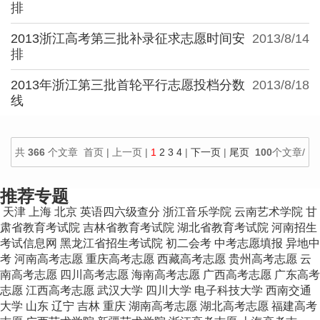
排
2013浙江高考第三批补录征求志愿时间安
2013/8/14
排
2013年浙江第三批首轮平行志愿投档分数
2013/8/18
线
共
366
个文章 首页 | 上一页 |
1
2
3
4
|
下一页
|
尾页
100
个文章/
页
推荐专题
天津
上海
北京
英语四六级查分
浙江音乐学院
云南艺术学院
甘
肃省教育考试院
吉林省教育考试院
湖北省教育考试院
河南招生
考试信息网
黑龙江省招生考试院
初二会考
中考志愿填报
异地中
考
河南高考志愿
重庆高考志愿
西藏高考志愿
贵州高考志愿
云
南高考志愿
四川高考志愿
海南高考志愿
广西高考志愿
广东高考
志愿
江西高考志愿
武汉大学
四川大学
电子科技大学
西南交通
大学
山东
辽宁
吉林
重庆
湖南高考志愿
湖北高考志愿
福建高考