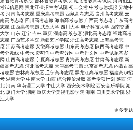
肃省教育考试院
吉林省教育考试院
湖北省教育考试院
河南招生
考试信息网
黑龙江省招生考试院
初二会考
中考志愿填报
异地中
考
河南高考志愿
重庆高考志愿
西藏高考志愿
贵州高考志愿
云
南高考志愿
四川高考志愿
海南高考志愿
广西高考志愿
广东高考
志愿
江西高考志愿
武汉大学
四川大学
电子科技大学
西南交通
大学
山东
辽宁
吉林
重庆
湖南高考志愿
湖北高考志愿
福建高考
志愿
广西艺术学院
新疆艺术学院
浙江高考志愿
上海高考志
愿
江苏高考志愿
安徽高考志愿
山东高考志愿
陕西高考志愿
中
考分数线
中考录取查询
中考查分网
中考作文网
中考试题答案
网
山西高考志愿
宁夏高考志愿
青海高考志愿
甘肃高考志愿
新
疆高考志愿
河北高考志愿
天津高考志愿
北京高考志愿
内蒙古高
考志愿
吉林高考志愿
辽宁高考志愿
黑龙江高考志愿
福建高职招
考
湖南大学
中南大学
山西
综合评价录取
高考专项计划
陕西
河
北
河南
华南理工大学
中山大学
西安美术学院
西安音乐学院
湖
北
厦门大学
湖南
重庆大学美视电影学院
海南
四川美术学院
浙
江大学
更多专题