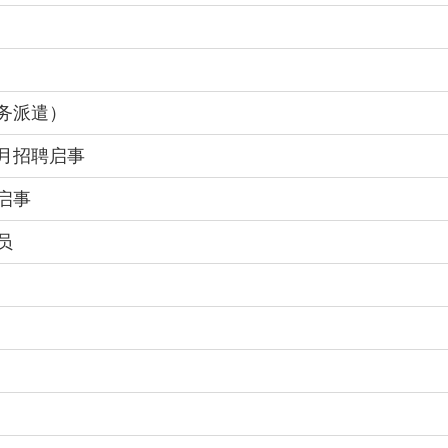
劳务派遣）
3月招聘启事
启事
员