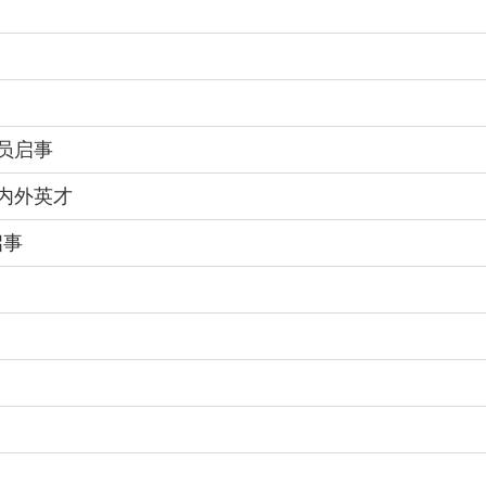
员启事
海内外英才
启事