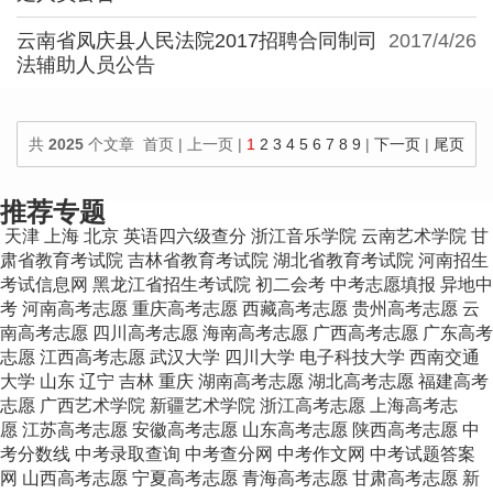
云南省凤庆县人民法院2017招聘合同制司
2017/4/26
法辅助人员公告
共
2025
个文章 首页 | 上一页 |
1
2
3
4
5
6
7
8
9
|
下一页
|
尾页
100
个文章/页
推荐专题
天津
上海
北京
英语四六级查分
浙江音乐学院
云南艺术学院
甘
肃省教育考试院
吉林省教育考试院
湖北省教育考试院
河南招生
考试信息网
黑龙江省招生考试院
初二会考
中考志愿填报
异地中
考
河南高考志愿
重庆高考志愿
西藏高考志愿
贵州高考志愿
云
南高考志愿
四川高考志愿
海南高考志愿
广西高考志愿
广东高考
志愿
江西高考志愿
武汉大学
四川大学
电子科技大学
西南交通
大学
山东
辽宁
吉林
重庆
湖南高考志愿
湖北高考志愿
福建高考
志愿
广西艺术学院
新疆艺术学院
浙江高考志愿
上海高考志
愿
江苏高考志愿
安徽高考志愿
山东高考志愿
陕西高考志愿
中
考分数线
中考录取查询
中考查分网
中考作文网
中考试题答案
网
山西高考志愿
宁夏高考志愿
青海高考志愿
甘肃高考志愿
新