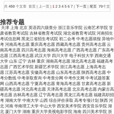
共
450
个文章 首页 | 上一页 |
1
2
3
4
5
6
7
|
下一页
|
尾页
70
个文
章/页
推荐专题
天津
上海
北京
英语四六级查分
浙江音乐学院
云南艺术学院
甘
肃省教育考试院
吉林省教育考试院
湖北省教育考试院
河南招生
考试信息网
黑龙江省招生考试院
初二会考
中考志愿填报
异地中
考
河南高考志愿
重庆高考志愿
西藏高考志愿
贵州高考志愿
云
南高考志愿
四川高考志愿
海南高考志愿
广西高考志愿
广东高考
志愿
江西高考志愿
武汉大学
四川大学
电子科技大学
西南交通
大学
山东
辽宁
吉林
重庆
湖南高考志愿
湖北高考志愿
福建高考
志愿
广西艺术学院
新疆艺术学院
浙江高考志愿
上海高考志
愿
江苏高考志愿
安徽高考志愿
山东高考志愿
陕西高考志愿
中
考分数线
中考录取查询
中考查分网
中考作文网
中考试题答案
网
山西高考志愿
宁夏高考志愿
青海高考志愿
甘肃高考志愿
新
疆高考志愿
河北高考志愿
天津高考志愿
北京高考志愿
内蒙古高
考志愿
吉林高考志愿
辽宁高考志愿
黑龙江高考志愿
福建高职招
考
湖南大学
中南大学
山西
综合评价录取
高考专项计划
陕西
河
北
河南
华南理工大学
中山大学
西安美术学院
西安音乐学院
湖
北
厦门大学
湖南
重庆大学美视电影学院
海南
四川美术学院
浙