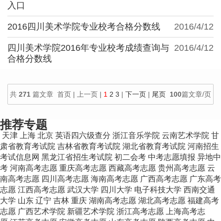
入口
2016四川美术学院专业校考合格分数线
2016/4/12
四川美术学院2016年专业校考成绩查询与
2016/4/12
合格分数线
共
271
篇文章 首页 | 上一页 |
1
2
3
|
下一页
|
尾页
100
篇文章/页
推荐专题
天津
上海
北京
英语四六级查分
浙江音乐学院
云南艺术学院
甘
肃省教育考试院
吉林省教育考试院
湖北省教育考试院
河南招生
考试信息网
黑龙江省招生考试院
初二会考
中考志愿填报
异地中
考
河南高考志愿
重庆高考志愿
西藏高考志愿
贵州高考志愿
云
南高考志愿
四川高考志愿
海南高考志愿
广西高考志愿
广东高考
志愿
江西高考志愿
武汉大学
四川大学
电子科技大学
西南交通
大学
山东
辽宁
吉林
重庆
湖南高考志愿
湖北高考志愿
福建高考
志愿
广西艺术学院
新疆艺术学院
浙江高考志愿
上海高考志