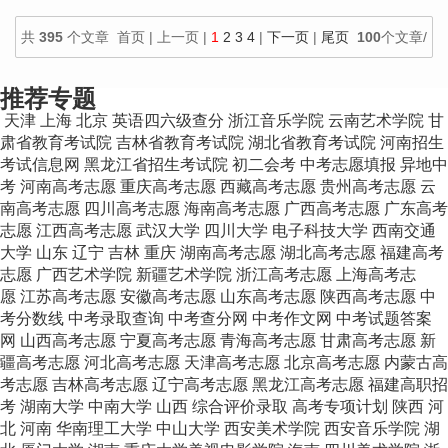
共
395
个文章 首页 | 上一页 |
1
2
3
4
|
下一页
|
尾页
100
个文章/
页
推荐专题
天津
上海
北京
英语四六级查分
浙江音乐学院
云南艺术学院
甘
肃省教育考试院
吉林省教育考试院
湖北省教育考试院
河南招生
考试信息网
黑龙江省招生考试院
初二会考
中考志愿填报
异地中
考
河南高考志愿
重庆高考志愿
西藏高考志愿
贵州高考志愿
云
南高考志愿
四川高考志愿
海南高考志愿
广西高考志愿
广东高考
志愿
江西高考志愿
武汉大学
四川大学
电子科技大学
西南交通
大学
山东
辽宁
吉林
重庆
湖南高考志愿
湖北高考志愿
福建高考
志愿
广西艺术学院
新疆艺术学院
浙江高考志愿
上海高考志
愿
江苏高考志愿
安徽高考志愿
山东高考志愿
陕西高考志愿
中
考分数线
中考录取查询
中考查分网
中考作文网
中考试题答案
网
山西高考志愿
宁夏高考志愿
青海高考志愿
甘肃高考志愿
新
疆高考志愿
河北高考志愿
天津高考志愿
北京高考志愿
内蒙古高
考志愿
吉林高考志愿
辽宁高考志愿
黑龙江高考志愿
福建高职招
考
湖南大学
中南大学
山西
综合评价录取
高考专项计划
陕西
河
北
河南
华南理工大学
中山大学
西安美术学院
西安音乐学院
湖