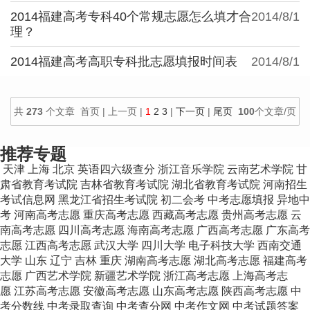
2014福建高考专科40个常规志愿怎么填才合
2014/8/1
理？
2014福建高考高职专科批志愿填报时间表
2014/8/1
共
273
个文章 首页 | 上一页 |
1
2
3
|
下一页
|
尾页
100
个文章/页
推荐专题
天津
上海
北京
英语四六级查分
浙江音乐学院
云南艺术学院
甘
肃省教育考试院
吉林省教育考试院
湖北省教育考试院
河南招生
考试信息网
黑龙江省招生考试院
初二会考
中考志愿填报
异地中
考
河南高考志愿
重庆高考志愿
西藏高考志愿
贵州高考志愿
云
南高考志愿
四川高考志愿
海南高考志愿
广西高考志愿
广东高考
志愿
江西高考志愿
武汉大学
四川大学
电子科技大学
西南交通
大学
山东
辽宁
吉林
重庆
湖南高考志愿
湖北高考志愿
福建高考
志愿
广西艺术学院
新疆艺术学院
浙江高考志愿
上海高考志
愿
江苏高考志愿
安徽高考志愿
山东高考志愿
陕西高考志愿
中
考分数线
中考录取查询
中考查分网
中考作文网
中考试题答案