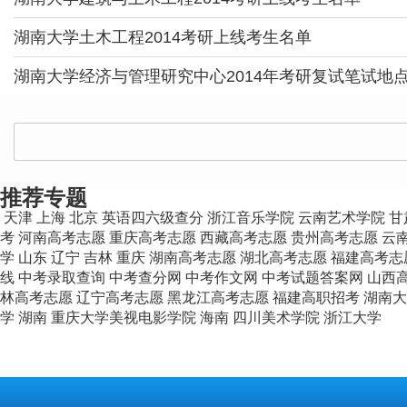
湖南大学土木工程2014考研上线考生名单
湖南大学经济与管理研究中心2014年考研复试笔试地
推荐专题
天津
上海
北京
英语四六级查分
浙江音乐学院
云南艺术学院
甘
考
河南高考志愿
重庆高考志愿
西藏高考志愿
贵州高考志愿
云
学
山东
辽宁
吉林
重庆
湖南高考志愿
湖北高考志愿
福建高考志
线
中考录取查询
中考查分网
中考作文网
中考试题答案网
山西
林高考志愿
辽宁高考志愿
黑龙江高考志愿
福建高职招考
湖南大
学
湖南
重庆大学美视电影学院
海南
四川美术学院
浙江大学