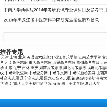
中南大学商学院2014年考研复试专业课科目及参考书
2014年黑龙江省中医药科学院研究生招生调剂信息
推荐专题
天津
上海
北京
英语四六级查分
浙江音乐学院
云南艺术学院
甘
考
河南高考志愿
重庆高考志愿
西藏高考志愿
贵州高考志愿
云
学
山东
辽宁
吉林
重庆
湖南高考志愿
湖北高考志愿
福建高考志
线
中考录取查询
中考查分网
中考作文网
中考试题答案网
山西
林高考志愿
辽宁高考志愿
黑龙江高考志愿
福建高职招考
湖南大
学
湖南
重庆大学美视电影学院
海南
四川美术学院
浙江大学