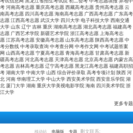
考试信息网
黑龙江省招生考试院
初二会考
中考志愿填报
异地中
考
河南高考志愿
重庆高考志愿
西藏高考志愿
贵州高考志愿
云
南高考志愿
四川高考志愿
海南高考志愿
广西高考志愿
广东高考
志愿
江西高考志愿
武汉大学
四川大学
电子科技大学
西南交通
大学
山东
辽宁
吉林
重庆
湖南高考志愿
湖北高考志愿
福建高考
志愿
广西艺术学院
新疆艺术学院
浙江高考志愿
上海高考志
愿
江苏高考志愿
安徽高考志愿
山东高考志愿
陕西高考志愿
中
考分数线
中考录取查询
中考查分网
中考作文网
中考试题答案
网
山西高考志愿
宁夏高考志愿
青海高考志愿
甘肃高考志愿
新
疆高考志愿
河北高考志愿
天津高考志愿
北京高考志愿
内蒙古高
考志愿
吉林高考志愿
辽宁高考志愿
黑龙江高考志愿
福建高职招
考
湖南大学
中南大学
山西
综合评价录取
高考专项计划
陕西
河
北
河南
华南理工大学
中山大学
西安美术学院
西安音乐学院
湖
北
厦门大学
湖南
重庆大学美视电影学院
海南
四川美术学院
浙
江大学
更多专题
删文联系:
移动站
电脑版
专题