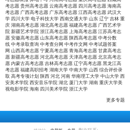
考志愿
贵州高考志愿
云南高考志愿
四川高考志愿
海南高
考志愿
广西高考志愿
广东高考志愿
江西高考志愿
武汉大
学
四川大学
电子科技大学
西南交通大学
山东
辽宁
吉林
重
庆
湖南高考志愿
湖北高考志愿
福建高考志愿
广西艺术学
院
新疆艺术学院
浙江高考志愿
上海高考志愿
江苏高考志
愿
安徽高考志愿
山东高考志愿
陕西高考志愿
中考分数
线
中考录取查询
中考查分网
中考作文网
中考试题答案
网
山西高考志愿
宁夏高考志愿
青海高考志愿
甘肃高考志
愿
新疆高考志愿
河北高考志愿
天津高考志愿
北京高考志
愿
内蒙古高考志愿
吉林高考志愿
辽宁高考志愿
黑龙江高
考志愿
福建高职招考
湖南大学
中南大学
山西
综合评价录
取
高考专项计划
陕西
河北
河南
华南理工大学
中山大学
西
安美术学院
西安音乐学院
湖北
厦门大学
湖南
重庆大学美
视电影学院
海南
四川美术学院
浙江大学
更多专题