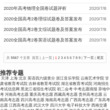
2020年高考物理全国卷试题评析
2020/7/8
2020全国高考2卷理综试题卷及答案发布
2020/7/8
2020全国高考2卷文综试题卷及答案发布
2020/7/8
2020全国高考2卷英语试题卷及答案发布
2020/7/8
共
5567
个文章 首页 | 上一页 |
1
2
3
4
5
6
7
8
9
|
下一页
|
尾页
100
个文章/页
推荐专题
天津
上海
北京
英语四六级查分
浙江音乐学院
云南艺术学院
甘
肃省教育考试院
吉林省教育考试院
湖北省教育考试院
河南招生
考试信息网
黑龙江省招生考试院
初二会考
中考志愿填报
异地中
考
河南高考志愿
重庆高考志愿
西藏高考志愿
贵州高考志愿
云
南高考志愿
四川高考志愿
海南高考志愿
广西高考志愿
广东高考
志愿
江西高考志愿
武汉大学
四川大学
电子科技大学
西南交通