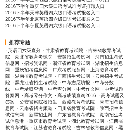
2016下半年重庆四六级口语考试准考证打印入口
2016下半年天津英语四六级口语考试报名入口
2016下半年北京英语四六级口语考试报名入口
2016下半年宁夏英语四六级口语考试报名入口
推荐专题
·
英语四六级查分
·
甘肃省教育考试院
·
吉林省教育考试
院
·
湖北省教育考试院
·
安徽招生考试网
·
河南招生考试
信息网
·
招考资讯网
·
浙江省教育考试网
·
湖北招生信息
网
·
重庆招考信息网
·
广东考试服务网
·
上海教育考试
院
·
湖南省教育考试院
·
广西招生考试网
·
云南招生考试
院
·
黑龙江省招生考试院
·
中考志愿填报
·
中考分数
线
·
中考录取查询
·
中考查分网
·
中考作文网
·
中考试题
答案网
·
高考零分作文
·
高考成绩查询2016
·
高考试题及
答案
·
公安警察院校招生
·
西藏教育考试院
·
青海招考信
息网
·
云南省招考频道
·
四川省教育考试院
·
陕西招生考
试信息网
·
新疆招生网
·
广东省教育考试院
·
湖南招生考
试信息港
·
重庆市教育考试院
·
湖北教育考试网
·
江西省
教育考试院
·
江苏省教育考试院
·
吉林省教育信息网
·
黑