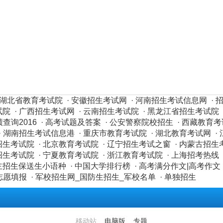
湖北省教育考试院
·
安徽招生考试网
·
河南招生考试信息网
·
试院
·
广西招生考试网
·
云南招生考试院
·
黑龙江省招生考试院
查询2016
·
高考试题及答案
·
公安警察院校招生
·
西藏教育考
·
湖南招生考试信息港
·
重庆市教育考试院
·
湖北教育考试网
·
招生考试院
·
北京教育考试院
·
辽宁招生考试之窗
·
内蒙古招生
招生考试院
·
宁夏教育考试院
·
浙江教育考试院
·
上海招考热线
主招生保送生小语种
·
中国大学排行榜
·
高考满分作文|高考作文
志愿填报
·
军校招生网_国防生招生_军校名单
·
单独招生
移动站
电脑版
专题