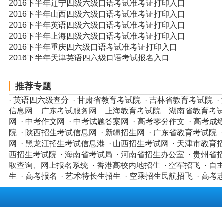
2016下半年辽宁四级六级口语考试准考证打印入口
2016下半年山西四级六级口语考试准考证打印入口
2016下半年英语四级六级口语考试准考证打印入口
2016下半年上海四级六级口语考试准考证打印入口
2016下半年重庆四六级口语考试准考证打印入口
2016下半年天津英语四六级口语考试报名入口
推荐专题
·
英语四六级查分
·
甘肃省教育考试院
·
吉林省教育考试院
·
信息网
·
广东考试服务网
·
上海教育考试院
·
湖南省教育考
网
·
中考作文网
·
中考试题答案网
·
高考零分作文
·
高考成绩
院
·
陕西招生考试信息网
·
新疆招生网
·
广东省教育考试院
网
·
黑龙江招生考试信息港
·
山西招生考试网
·
天津市教育
西招生考试院
·
海南省考试局
·
河南省招生办公室
·
贵州省
取查询、网上报名系统
·
香港高校内地招生
·
空军招飞
·
自
生
·
高考报名
·
艺术特长生招生
·
空乘招生民航招飞
·
高考