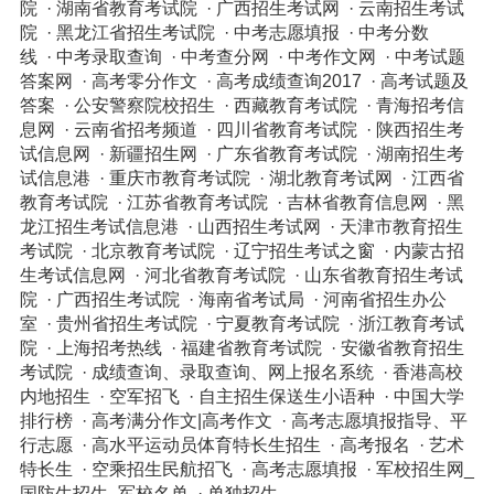
院
·
湖南省教育考试院
·
广西招生考试网
·
云南招生考试
院
·
黑龙江省招生考试院
·
中考志愿填报
·
中考分数
线
·
中考录取查询
·
中考查分网
·
中考作文网
·
中考试题
答案网
·
高考零分作文
·
高考成绩查询2017
·
高考试题及
答案
·
公安警察院校招生
·
西藏教育考试院
·
青海招考信
息网
·
云南省招考频道
·
四川省教育考试院
·
陕西招生考
试信息网
·
新疆招生网
·
广东省教育考试院
·
湖南招生考
试信息港
·
重庆市教育考试院
·
湖北教育考试网
·
江西省
教育考试院
·
江苏省教育考试院
·
吉林省教育信息网
·
黑
龙江招生考试信息港
·
山西招生考试网
·
天津市教育招生
考试院
·
北京教育考试院
·
辽宁招生考试之窗
·
内蒙古招
生考试信息网
·
河北省教育考试院
·
山东省教育招生考试
院
·
广西招生考试院
·
海南省考试局
·
河南省招生办公
室
·
贵州省招生考试院
·
宁夏教育考试院
·
浙江教育考试
院
·
上海招考热线
·
福建省教育考试院
·
安徽省教育招生
考试院
·
成绩查询、录取查询、网上报名系统
·
香港高校
内地招生
·
空军招飞
·
自主招生保送生小语种
·
中国大学
排行榜
·
高考满分作文|高考作文
·
高考志愿填报指导、平
行志愿
·
高水平运动员体育特长生招生
·
高考报名
·
艺术
特长生
·
空乘招生民航招飞
·
高考志愿填报
·
军校招生网_
国防生招生_军校名单
·
单独招生