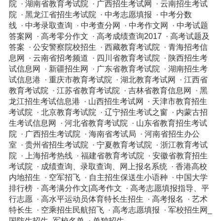
院
·
湖南省教育考试院
·
广西招生考试网
·
云南招生考试
院
·
黑龙江省招生考试院
·
中考志愿填报
·
中考分数
线
·
中考录取查询
·
中考查分网
·
中考作文网
·
中考试题
答案网
·
高考零分作文
·
高考成绩查询2017
·
高考试题及
答案
·
公安警察院校招生
·
西藏教育考试院
·
青海招考信
息网
·
云南省招考频道
·
四川省教育考试院
·
陕西招生考
试信息网
·
新疆招生网
·
广东省教育考试院
·
湖南招生考
试信息港
·
重庆市教育考试院
·
湖北教育考试网
·
江西省
教育考试院
·
江苏省教育考试院
·
吉林省教育信息网
·
黑
龙江招生考试信息港
·
山西招生考试网
·
天津市教育招生
考试院
·
北京教育考试院
·
辽宁招生考试之窗
·
内蒙古招
生考试信息网
·
河北省教育考试院
·
山东省教育招生考试
院
·
广西招生考试院
·
海南省考试局
·
河南省招生办公
室
·
贵州省招生考试院
·
宁夏教育考试院
·
浙江教育考试
院
·
上海招考热线
·
福建省教育考试院
·
安徽省教育招生
考试院
·
成绩查询、录取查询、网上报名系统
·
香港高校
内地招生
·
空军招飞
·
自主招生保送生小语种
·
中国大学
排行榜
·
高考满分作文|高考作文
·
高考志愿填报指导、平
行志愿
·
高水平运动员体育特长生招生
·
高考报名
·
艺术
特长生
·
空乘招生民航招飞
·
高考志愿填报
·
军校招生网_
国防生招生_军校名单
·
单独招生