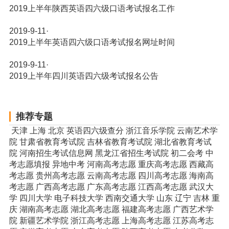
2019上半年陕西英语四六级口语考试报名工作
2019-9-11
·
2019上半年英语四六级口语考试报名网址时间
2019-9-11
·
2019上半年四川英语四六级考试报名公告
推荐专题
天津
上海
北京
英语四六级查分
浙江音乐学院
云南艺术学
院
甘肃省教育考试院
吉林省教育考试院
湖北省教育考试
院
河南招生考试信息网
黑龙江省招生考试院
初二会考
中
考志愿填报
异地中考
河南高考志愿
重庆高考志愿
西藏高
考志愿
贵州高考志愿
云南高考志愿
四川高考志愿
海南高
考志愿
广西高考志愿
广东高考志愿
江西高考志愿
武汉大
学
四川大学
电子科技大学
西南交通大学
山东
辽宁
吉林
重
庆
湖南高考志愿
湖北高考志愿
福建高考志愿
广西艺术学
院
新疆艺术学院
浙江高考志愿
上海高考志愿
江苏高考志