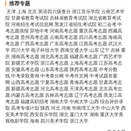
推荐专题
天津
上海
北京
英语四六级查分
浙江音乐学院
云南艺术学
院
甘肃省教育考试院
吉林省教育考试院
湖北省教育考试
院
河南招生考试信息网
黑龙江省招生考试院
初二会考
中
考志愿填报
异地中考
河南高考志愿
重庆高考志愿
西藏高
考志愿
贵州高考志愿
云南高考志愿
四川高考志愿
海南高
考志愿
广西高考志愿
广东高考志愿
江西高考志愿
武汉大
学
四川大学
电子科技大学
西南交通大学
山东
辽宁
吉林
重
庆
湖南高考志愿
湖北高考志愿
福建高考志愿
广西艺术学
院
新疆艺术学院
浙江高考志愿
上海高考志愿
江苏高考志
愿
安徽高考志愿
山东高考志愿
陕西高考志愿
中考分数
线
中考录取查询
中考查分网
中考作文网
中考试题答案
网
山西高考志愿
宁夏高考志愿
青海高考志愿
甘肃高考志
愿
新疆高考志愿
河北高考志愿
天津高考志愿
北京高考志
愿
内蒙古高考志愿
吉林高考志愿
辽宁高考志愿
黑龙江高
考志愿
福建高职招考
湖南大学
中南大学
山西
综合评价录
取
高考专项计划
陕西
河北
河南
华南理工大学
中山大学
西
安美术学院
西安音乐学院
湖北
厦门大学
湖南
重庆大学美
视电影学院
海南
四川美术学院
浙江大学