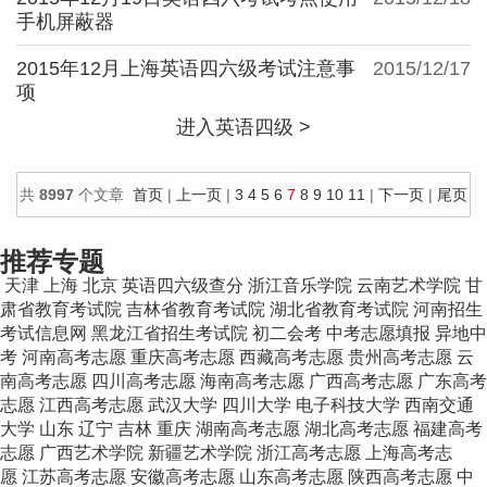
手机屏蔽器
2015年12月上海英语四六级考试注意事
2015/12/17
项
进入英语四级 >
共
8997
个文章
首页
|
上一页
|
3
4
5
6
7
8
9
10
11
|
下一页
|
尾页
70
个文章/页
推荐专题
天津
上海
北京
英语四六级查分
浙江音乐学院
云南艺术学院
甘
肃省教育考试院
吉林省教育考试院
湖北省教育考试院
河南招生
考试信息网
黑龙江省招生考试院
初二会考
中考志愿填报
异地中
考
河南高考志愿
重庆高考志愿
西藏高考志愿
贵州高考志愿
云
南高考志愿
四川高考志愿
海南高考志愿
广西高考志愿
广东高考
志愿
江西高考志愿
武汉大学
四川大学
电子科技大学
西南交通
大学
山东
辽宁
吉林
重庆
湖南高考志愿
湖北高考志愿
福建高考
志愿
广西艺术学院
新疆艺术学院
浙江高考志愿
上海高考志
愿
江苏高考志愿
安徽高考志愿
山东高考志愿
陕西高考志愿
中