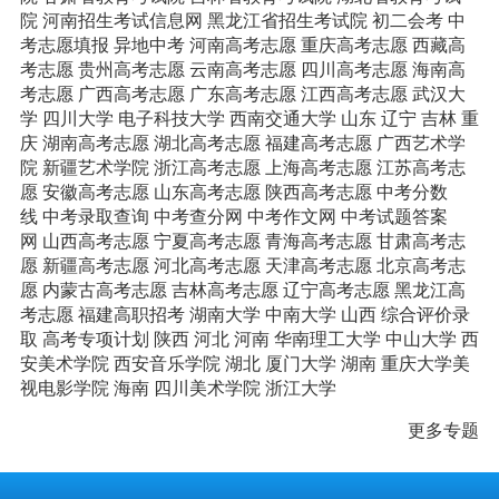
院
河南招生考试信息网
黑龙江省招生考试院
初二会考
中
考志愿填报
异地中考
河南高考志愿
重庆高考志愿
西藏高
考志愿
贵州高考志愿
云南高考志愿
四川高考志愿
海南高
考志愿
广西高考志愿
广东高考志愿
江西高考志愿
武汉大
学
四川大学
电子科技大学
西南交通大学
山东
辽宁
吉林
重
庆
湖南高考志愿
湖北高考志愿
福建高考志愿
广西艺术学
院
新疆艺术学院
浙江高考志愿
上海高考志愿
江苏高考志
愿
安徽高考志愿
山东高考志愿
陕西高考志愿
中考分数
线
中考录取查询
中考查分网
中考作文网
中考试题答案
网
山西高考志愿
宁夏高考志愿
青海高考志愿
甘肃高考志
愿
新疆高考志愿
河北高考志愿
天津高考志愿
北京高考志
愿
内蒙古高考志愿
吉林高考志愿
辽宁高考志愿
黑龙江高
考志愿
福建高职招考
湖南大学
中南大学
山西
综合评价录
取
高考专项计划
陕西
河北
河南
华南理工大学
中山大学
西
安美术学院
西安音乐学院
湖北
厦门大学
湖南
重庆大学美
视电影学院
海南
四川美术学院
浙江大学
更多专题