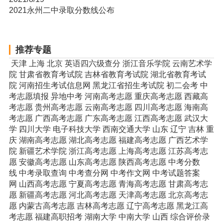
2021永州二中录取分数线公布
推荐专题
天津
上海
北京
英语四六级查分
浙江音乐学院
云南艺术学
院
甘肃省教育考试院
吉林省教育考试院
湖北省教育考试
院
河南招生考试信息网
黑龙江省招生考试院
初二会考
中
考志愿填报
异地中考
河南高考志愿
重庆高考志愿
西藏高
考志愿
贵州高考志愿
云南高考志愿
四川高考志愿
海南高
考志愿
广西高考志愿
广东高考志愿
江西高考志愿
武汉大
学
四川大学
电子科技大学
西南交通大学
山东
辽宁
吉林
重
庆
湖南高考志愿
湖北高考志愿
福建高考志愿
广西艺术学
院
新疆艺术学院
浙江高考志愿
上海高考志愿
江苏高考志
愿
安徽高考志愿
山东高考志愿
陕西高考志愿
中考分数
线
中考录取查询
中考查分网
中考作文网
中考试题答案
网
山西高考志愿
宁夏高考志愿
青海高考志愿
甘肃高考志
愿
新疆高考志愿
河北高考志愿
天津高考志愿
北京高考志
愿
内蒙古高考志愿
吉林高考志愿
辽宁高考志愿
黑龙江高
考志愿
福建高职招考
湖南大学
中南大学
山西
综合评价录