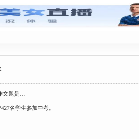
乌鲁木齐中考
伴
作文题是…
427名学生参加中考。