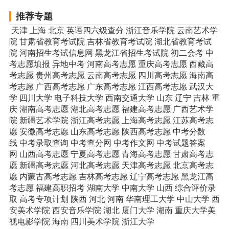
推荐专题
天津
上海
北京
英语四六级查分
浙江音乐学院
云南艺术学
院
甘肃省教育考试院
吉林省教育考试院
湖北省教育考试
院
河南招生考试信息网
黑龙江省招生考试院
初二会考
中
考志愿填报
异地中考
河南高考志愿
重庆高考志愿
西藏高
考志愿
贵州高考志愿
云南高考志愿
四川高考志愿
海南高
考志愿
广西高考志愿
广东高考志愿
江西高考志愿
武汉大
学
四川大学
电子科技大学
西南交通大学
山东
辽宁
吉林
重
庆
湖南高考志愿
湖北高考志愿
福建高考志愿
广西艺术学
院
新疆艺术学院
浙江高考志愿
上海高考志愿
江苏高考志
愿
安徽高考志愿
山东高考志愿
陕西高考志愿
中考分数
线
中考录取查询
中考查分网
中考作文网
中考试题答案
网
山西高考志愿
宁夏高考志愿
青海高考志愿
甘肃高考志
愿
新疆高考志愿
河北高考志愿
天津高考志愿
北京高考志
愿
内蒙古高考志愿
吉林高考志愿
辽宁高考志愿
黑龙江高
考志愿
福建高职招考
湖南大学
中南大学
山西
综合评价录
取
高考专项计划
陕西
河北
河南
华南理工大学
中山大学
西
安美术学院
西安音乐学院
湖北
厦门大学
湖南
重庆大学美
视电影学院
海南
四川美术学院
浙江大学