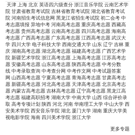
天津
上海
北京
英语四六级查分
浙江音乐学院
云南艺术学
院
甘肃省教育考试院
吉林省教育考试院
湖北省教育考试
院
河南招生考试信息网
黑龙江省招生考试院
初二会考
中
考志愿填报
异地中考
河南高考志愿
重庆高考志愿
西藏高
考志愿
贵州高考志愿
云南高考志愿
四川高考志愿
海南高
考志愿
广西高考志愿
广东高考志愿
江西高考志愿
武汉大
学
四川大学
电子科技大学
西南交通大学
山东
辽宁
吉林
重
庆
湖南高考志愿
湖北高考志愿
福建高考志愿
广西艺术学
院
新疆艺术学院
浙江高考志愿
上海高考志愿
江苏高考志
愿
安徽高考志愿
山东高考志愿
陕西高考志愿
中考分数
线
中考录取查询
中考查分网
中考作文网
中考试题答案
网
山西高考志愿
宁夏高考志愿
青海高考志愿
甘肃高考志
愿
新疆高考志愿
河北高考志愿
天津高考志愿
北京高考志
愿
内蒙古高考志愿
吉林高考志愿
辽宁高考志愿
黑龙江高
考志愿
福建高职招考
湖南大学
中南大学
山西
综合评价录
取
高考专项计划
陕西
河北
河南
华南理工大学
中山大学
西
安美术学院
西安音乐学院
湖北
厦门大学
湖南
重庆大学美
视电影学院
海南
四川美术学院
浙江大学
更多专题