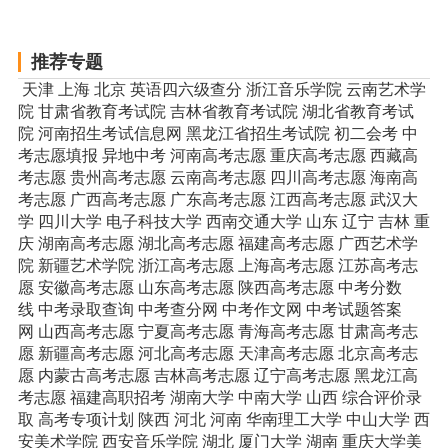
推荐专题
天津
上海
北京
英语四六级查分
浙江音乐学院
云南艺术学
院
甘肃省教育考试院
吉林省教育考试院
湖北省教育考试
院
河南招生考试信息网
黑龙江省招生考试院
初二会考
中
考志愿填报
异地中考
河南高考志愿
重庆高考志愿
西藏高
考志愿
贵州高考志愿
云南高考志愿
四川高考志愿
海南高
考志愿
广西高考志愿
广东高考志愿
江西高考志愿
武汉大
学
四川大学
电子科技大学
西南交通大学
山东
辽宁
吉林
重
庆
湖南高考志愿
湖北高考志愿
福建高考志愿
广西艺术学
院
新疆艺术学院
浙江高考志愿
上海高考志愿
江苏高考志
愿
安徽高考志愿
山东高考志愿
陕西高考志愿
中考分数
线
中考录取查询
中考查分网
中考作文网
中考试题答案
网
山西高考志愿
宁夏高考志愿
青海高考志愿
甘肃高考志
愿
新疆高考志愿
河北高考志愿
天津高考志愿
北京高考志
愿
内蒙古高考志愿
吉林高考志愿
辽宁高考志愿
黑龙江高
考志愿
福建高职招考
湖南大学
中南大学
山西
综合评价录
取
高考专项计划
陕西
河北
河南
华南理工大学
中山大学
西
安美术学院
西安音乐学院
湖北
厦门大学
湖南
重庆大学美