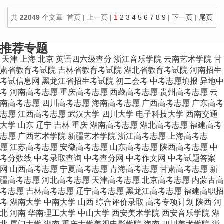
共
22049
个文章 首页 | 上一页 |
1
2
3
4
5
6
7
8
9
|
下一页
|
尾页
100
个文章/页
推荐专题
天津
上海
北京
英语四六级查分
浙江音乐学院
云南艺术学院
甘
肃省教育考试院
吉林省教育考试院
湖北省教育考试院
河南招生
考试信息网
黑龙江省招生考试院
初二会考
中考志愿填报
异地中
考
河南高考志愿
重庆高考志愿
西藏高考志愿
贵州高考志愿
云
南高考志愿
四川高考志愿
海南高考志愿
广西高考志愿
广东高考
志愿
江西高考志愿
武汉大学
四川大学
电子科技大学
西南交通
大学
山东
辽宁
吉林
重庆
湖南高考志愿
湖北高考志愿
福建高考
志愿
广西艺术学院
新疆艺术学院
浙江高考志愿
上海高考志
愿
江苏高考志愿
安徽高考志愿
山东高考志愿
陕西高考志愿
中
考分数线
中考录取查询
中考查分网
中考作文网
中考试题答案
网
山西高考志愿
宁夏高考志愿
青海高考志愿
甘肃高考志愿
新
疆高考志愿
河北高考志愿
天津高考志愿
北京高考志愿
内蒙古高
考志愿
吉林高考志愿
辽宁高考志愿
黑龙江高考志愿
福建高职招
考
湖南大学
中南大学
山西
综合评价录取
高考专项计划
陕西
河
北
河南
华南理工大学
中山大学
西安美术学院
西安音乐学院
湖