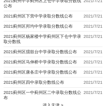
2021蓟州中学蓟州区上仓中学录取分数线
2021/7/21
公布
2021蓟州区下营中学录取分数线公布
2021/7/21
2021蓟州区邦均中学录取分数线公布
2021/7/21
2021蓟州区杨家楼中学蓟州区下仓中学录
2021/7/21
取分数线
2021蓟州区擂鼓台中学录取分数线公布
2021/7/21
2021蓟州区马伸桥中学录取分数线公布
2021/7/21
2021蓟州区康各庄中学录取分数线公布
2021/7/21
2021蓟州区四中录取分数线公布
2021/7/21
2021蓟州区一中蓟州区二中录取分数线公
2021/7/21
布
进入天津 >