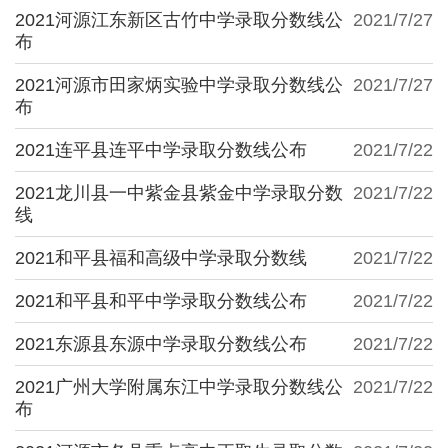
2021河源江东新区古竹中学录取分数线公
2021/7/27
布
2021河源市田家炳实验中学录取分数线公
2021/7/27
布
2021连平县连平中学录取分数线公布
2021/7/22
2021龙川县一中紫金县紫金中学录取分数
2021/7/22
线
2021和平县福和高级中学录取分数线
2021/7/22
2021和平县和平中学录取分数线公布
2021/7/22
2021东源县东源中学录取分数线公布
2021/7/22
2021广州大学附属东江中学录取分数线公
2021/7/22
布