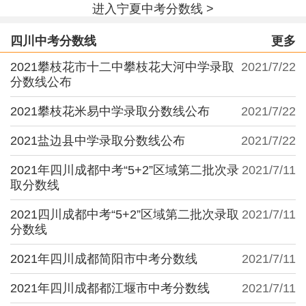
进入宁夏中考分数线 >
四川中考分数线
更多
2021攀枝花市十二中攀枝花大河中学录取
2021/7/22
分数线公布
2021攀枝花米易中学录取分数线公布
2021/7/22
2021盐边县中学录取分数线公布
2021/7/22
2021年四川成都中考“5+2”区域第二批次录
2021/7/11
取分数线
2021四川成都中考“5+2”区域第二批次录取
2021/7/11
分数线
2021年四川成都简阳市中考分数线
2021/7/11
2021年四川成都都江堰市中考分数线
2021/7/11