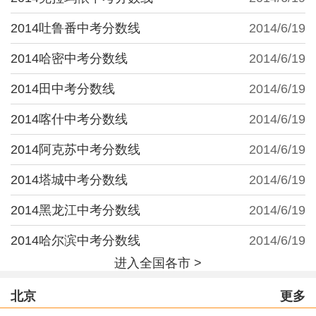
2014吐鲁番中考分数线
2014/6/19
2014哈密中考分数线
2014/6/19
2014田中考分数线
2014/6/19
2014喀什中考分数线
2014/6/19
2014阿克苏中考分数线
2014/6/19
2014塔城中考分数线
2014/6/19
2014黑龙江中考分数线
2014/6/19
2014哈尔滨中考分数线
2014/6/19
进入全国各市 >
北京
更多