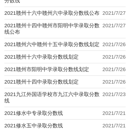
分数线
2021赣州十六中赣州六中录取分数线公布
2021/7/27
2021赣州十四中赣州市阳明中学录取分数
2021/7/27
线公布
2021赣州六中赣州十五中录取分数线划定
2021/7/26
2021赣州十六中录取分数线划定
2021/7/26
2021赣州市阳明中学录取分数线划定
2021/7/26
2021赣州十四中录取分数线划定
2021/7/26
2021九江外国语学校市九江六中录取分数
2021/7/23
线
2021修水中专录取分数线
2021/7/21
2021修水五中录取分数线
2021/7/21