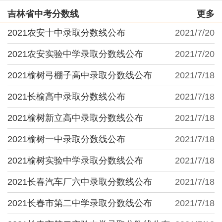
吉林省中考分数线
更多
2021农安十中录取分数线公布
2021/7/20
2021农安实验中学录取分数线公布
2021/7/20
2021榆树弓棚子高中录取分数线公布
2021/7/18
2021长榆高中录取分数线公布
2021/7/18
2021榆树新立高中录取分数线公布
2021/7/18
2021榆树一中录取分数线公布
2021/7/18
2021榆树实验中学录取分数线公布
2021/7/18
2021长春汽车厂六中录取分数线公布
2021/7/18
2021长春市第二中学录取分数线公布
2021/7/18