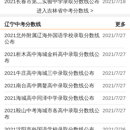
2021长春市第二实验中学录取分数线公布
2021/7/18
进入吉林省中考分数线 >
辽宁中考分数线
更多
2021北外附属辽海外国语学校录取分数线
2021/7/27
公布
2021析木高中海城金科高中录取分数线公
2021/7/27
布
2021牛庄高中海城三中录取分数线公布
2021/7/27
2021南台高中腾鳌高中录取分数线公布
2021/7/27
2021海城高中同泽中学录取分数线公布
2021/7/27
2021鞍山中考海城市各高中录取分数线公
2021/7/27
布
2021沈阳市外国语学校录取分数线公布
2021/7/26