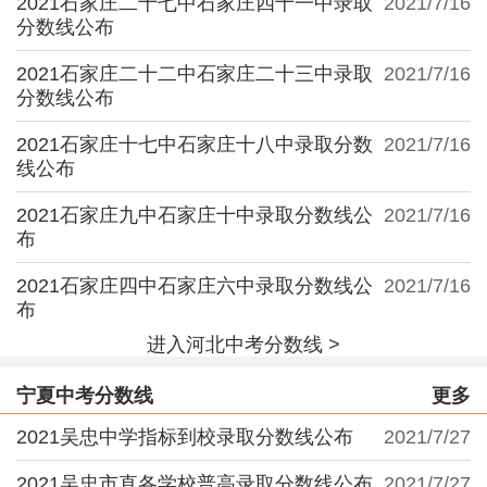
2021石家庄二十七中石家庄四十一中录取
2021/7/16
分数线公布
2021石家庄二十二中石家庄二十三中录取
2021/7/16
分数线公布
2021石家庄十七中石家庄十八中录取分数
2021/7/16
线公布
2021石家庄九中石家庄十中录取分数线公
2021/7/16
布
2021石家庄四中石家庄六中录取分数线公
2021/7/16
布
进入河北中考分数线 >
宁夏中考分数线
更多
2021吴忠中学指标到校录取分数线公布
2021/7/27
2021吴忠市直各学校普高录取分数线公布
2021/7/27