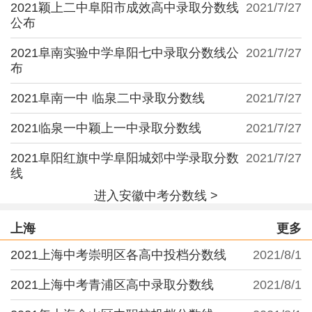
2021颖上二中阜阳市成效高中录取分数线
2021/7/27
公布
2021阜南实验中学阜阳七中录取分数线公
2021/7/27
布
2021阜南一中 临泉二中录取分数线
2021/7/27
2021临泉一中颖上一中录取分数线
2021/7/27
2021阜阳红旗中学阜阳城郊中学录取分数
2021/7/27
线
进入安徽中考分数线 >
上海
更多
2021上海中考崇明区各高中投档分数线
2021/8/1
2021上海中考青浦区高中录取分数线
2021/8/1