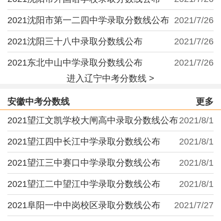
2021沈阳市第一二四中学录取分数线公布
2021/7/26
2021沈阳三十八中录取分数线公布
2021/7/26
2021东北中山中学录取分数线公布
2021/7/26
进入辽宁中考分数线 >
安徽中考分数线
更多
2021望江文凯学校大闸高中录取分数线公布
2021/8/1
2021望江四中长江中学录取分数线公布
2021/8/1
2021望江三中赛口中学录取分数线公布
2021/8/1
2021望江二中望江中学录取分数线公布
2021/8/1
2021阜阳一中中岗校区录取分数线公布
2021/7/27