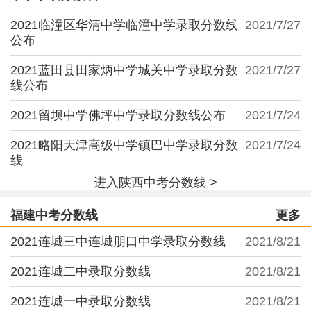
2021临潼区华清中学临潼中学录取分数线
2021/7/27
公布
2021蓝田县田家炳中学城关中学录取分数
2021/7/27
线公布
2021留坝中学佛坪中学录取分数线公布
2021/7/24
2021略阳天津高级中学镇巴中学录取分数
2021/7/24
线
进入陕西中考分数线 >
福建中考分数线
更多
2021连城三中连城朋口中学录取分数线
2021/8/21
2021连城二中录取分数线
2021/8/21
2021连城一中录取分数线
2021/8/21