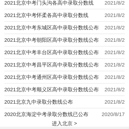
2021北京中考门头沟各高中录取分数线
2021/8/2
2021北京中考怀柔各高中录取分数线
2021/8/2
2021北京中考东城区高中录取分数线公布
2021/8/2
2021北京中考朝阳区高中录取分数线公布
2021/8/2
2021北京中考丰台区高中录取分数线公布
2021/8/2
2021北京中考昌平区高中录取分数线公布
2021/8/2
2021北京中考通州区高中录取分数线公布
2021/8/2
2021北京中考顺义区高中录取分数线公布
2021/8/2
2021北京九中录取分数线公布
2021/8/2
2020北京海淀中考录取分数线已公布
2020/8/17
进入北京 >