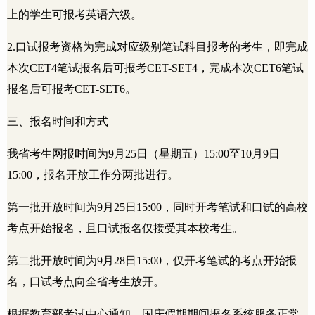
上的学生可报考英语六级。
2.
口试报考资格为完成对应级别笔试科目报考的考生，即完成
本次
CET4
笔试报名后可报考
CET-SET4
，完成本次
CET6
笔试
报名后可报考
CET-SET6
。
三、报名时间和方式
我省考生网报时间为
9
月
25
日（星期五）
15:00
至
10
月
9
日
15:00
，报名开放工作分两批进行。
第一批开放时间为
9
月
25
日
15:00
，同时开考笔试和口试的高校
考点开始报名，且口试报名仅接受其本校考生。
第二批开放时间为
9
月
28
日
15:00
，仅开考笔试的考点开始报
名，口试考点向全省考生放开。
根据教育部考试中心通知，国庆假期期间报名系统服务正常