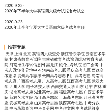
2020-9-23
·
2020年下半年大学英语四六级考试报名考试公
2020-9-23
·
2020年上半年宁夏大学英语四六级考试考生须
推荐专题
天津
上海
北京
英语四六级查分
浙江音乐学院
云南艺术学
院
甘肃省教育考试院
吉林省教育考试院
湖北省教育考试
院
河南招生考试信息网
黑龙江省招生考试院
初二会考
中
考志愿填报
异地中考
河南高考志愿
重庆高考志愿
西藏高
考志愿
贵州高考志愿
云南高考志愿
四川高考志愿
海南高
考志愿
广西高考志愿
广东高考志愿
江西高考志愿
武汉大
学
四川大学
电子科技大学
西南交通大学
山东
辽宁
吉林
重
庆
湖南高考志愿
湖北高考志愿
福建高考志愿
广西艺术学
院
新疆艺术学院
浙江高考志愿
上海高考志愿
江苏高考志
愿
安徽高考志愿
山东高考志愿
陕西高考志愿
中考分数
线
中考录取查询
中考查分网
中考作文网
中考试题答案