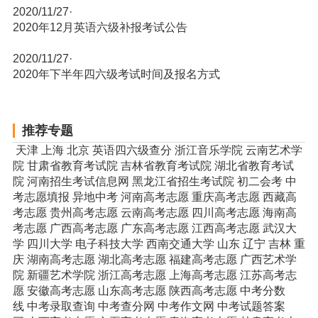
2020/11/27
·
2020年12月英语六级补报考试公告
2020/11/27
·
2020年下半年四六级考试时间及报名方式
推荐专题
天津
上海
北京
英语四六级查分
浙江音乐学院
云南艺术学
院
甘肃省教育考试院
吉林省教育考试院
湖北省教育考试
院
河南招生考试信息网
黑龙江省招生考试院
初二会考
中
考志愿填报
异地中考
河南高考志愿
重庆高考志愿
西藏高
考志愿
贵州高考志愿
云南高考志愿
四川高考志愿
海南高
考志愿
广西高考志愿
广东高考志愿
江西高考志愿
武汉大
学
四川大学
电子科技大学
西南交通大学
山东
辽宁
吉林
重
庆
湖南高考志愿
湖北高考志愿
福建高考志愿
广西艺术学
院
新疆艺术学院
浙江高考志愿
上海高考志愿
江苏高考志
愿
安徽高考志愿
山东高考志愿
陕西高考志愿
中考分数
线
中考录取查询
中考查分网
中考作文网
中考试题答案