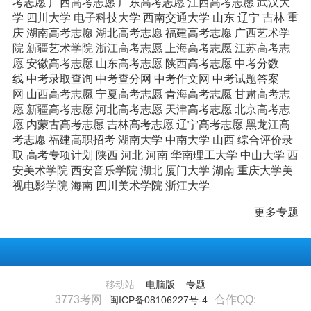
考志愿
广西高考志愿
广东高考志愿
江西高考志愿
武汉大
学
四川大学
电子科技大学
西南交通大学
山东
辽宁
吉林
重
庆
湖南高考志愿
湖北高考志愿
福建高考志愿
广西艺术学
院
新疆艺术学院
浙江高考志愿
上海高考志愿
江苏高考志
愿
安徽高考志愿
山东高考志愿
陕西高考志愿
中考分数
线
中考录取查询
中考查分网
中考作文网
中考试题答案
网
山西高考志愿
宁夏高考志愿
青海高考志愿
甘肃高考志
愿
新疆高考志愿
河北高考志愿
天津高考志愿
北京高考志
愿
内蒙古高考志愿
吉林高考志愿
辽宁高考志愿
黑龙江高
考志愿
福建高职招考
湖南大学
中南大学
山西
综合评价录
取
高考专项计划
陕西
河北
河南
华南理工大学
中山大学
西
安美术学院
西安音乐学院
湖北
厦门大学
湖南
重庆大学美
视电影学院
海南
四川美术学院
浙江大学
更多专题
移动站
电脑版
专题
3773考网
合作QQ:
闽ICP备08106227号-4